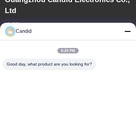
Ltd
이메일
Candid
sales2@candidelectronics.com
작업 시간
6:25 PM
(UTC+8) 08:30-17:30
Good day, what product are you looking for?
우리 주소
주소
빌딩 B8, 후아추앙 산업단지, 판유, 광저우, 중국 511450
Tel
86-18102818520