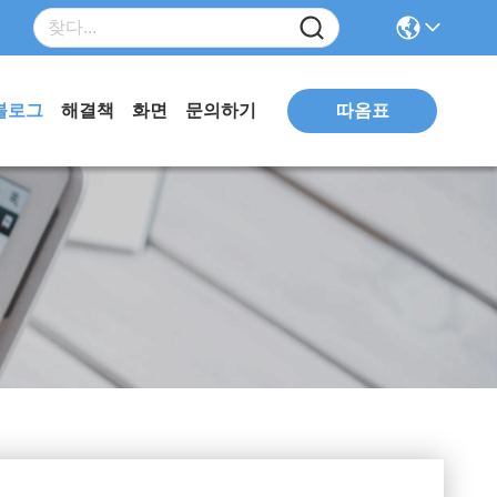
따옴표
블로그
해결책
화면
문의하기