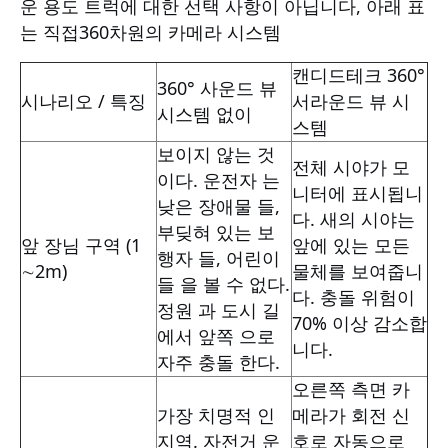
운 용도 트럭에 대한 선택 사항이 아닙니다, 아래 표
는 직접
360차원의 카메라 시스템
캔디드테크 360°
360° 사운드 뷰
시나리오 / 특징
서라운드 뷰 시
시스템 없이
스템
보이지 않는 것
전체 시야가 모
이다. 운전자 는
니터에 표시됩니
낮은 장애물 들,
다. 새의 시야는
부딪혀 있는 보
앞 장님 구역 (1
앞에 있는 모든
행자 들, 어린이
∼2m)
물체를 보여줍니
들 을 볼 수 없다.
다. 충돌 위험이
정원 과 도시 길
70% 이상 감소합
에서 앞쪽 으로
니다.
자주 충돌 한다.
오른쪽 측면 카
가장 치명적 인
메라가 회전 신
지역. 자전거 운
호로 자동으로