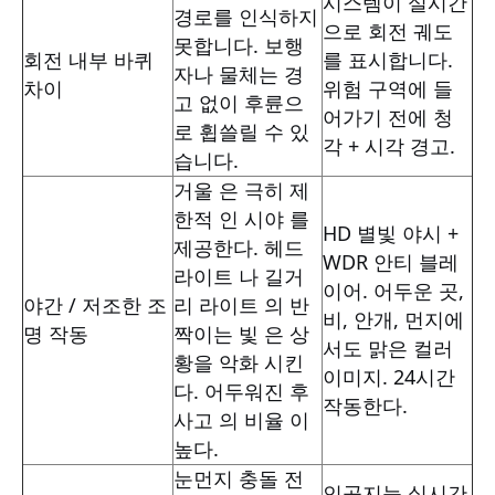
시스템이 실시간
경로를 인식하지
으로 회전 궤도
못합니다. 보행
회전 내부 바퀴
를 표시합니다.
자나 물체는 경
차이
위험 구역에 들
고 없이 후륜으
어가기 전에 청
로 휩쓸릴 수 있
각 + 시각 경고.
습니다.
거울 은 극히 제
한적 인 시야 를
HD 별빛 야시 +
제공한다. 헤드
WDR 안티 블레
라이트 나 길거
이어. 어두운 곳,
야간 / 저조한 조
리 라이트 의 반
비, 안개, 먼지에
명 작동
짝이는 빛 은 상
서도 맑은 컬러
황을 악화 시킨
이미지. 24시간
다. 어두워진 후
작동한다.
사고 의 비율 이
높다.
눈먼지 충돌 전
인공지능 실시간