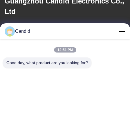
Guangzhou Candid Electronics Co.,
Ltd
이메일
Candid
sales2@candidelectronics.com
작업 시간
12:51 PM
(UTC+8) 08:30-17:30
Good day, what product are you looking for?
우리 주소
주소
빌딩 B8, 후아추앙 산업단지, 판유, 광저우, 중국 511450
Tel
86-18102818520