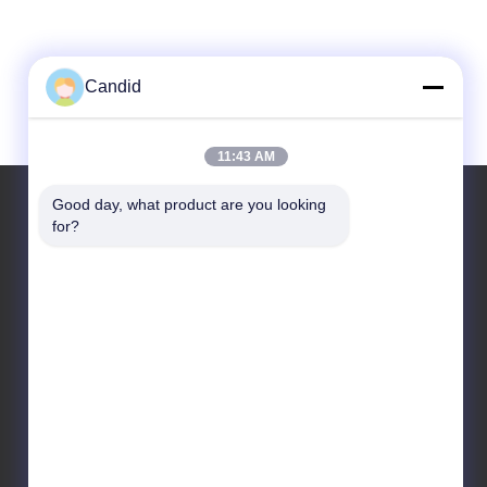
Candid
11:43 AM
Good day, what product are you looking 
for?
우리 주소
주소
빌딩 B8, 후아추앙 산업단지, 판유, 광저우, 중국 511450
Tel
86-18102818520